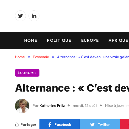
Twitter
LinkedIn
HOME
POLITIQUE
EUROPE
AFRIQUE
Home
»
Économie
»
Alternance : « C’est devenu une vraie galèr
ÉCONOMIE
Alternance : « C’est de
Par
Katherine Fritz
mardi, 12 août
Mise à jour:
m
Partager
Facebook
Twitter