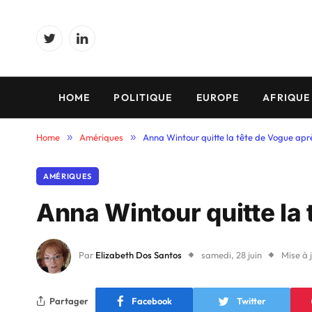
Twitter
LinkedIn
HOME
POLITIQUE
EUROPE
AFRIQUE
Home
»
Amériques
»
Anna Wintour quitte la tête de Vogue apr
AMÉRIQUES
Anna Wintour quitte la
Par
Elizabeth Dos Santos
samedi, 28 juin
Mise à 
Partager
Facebook
Twitter