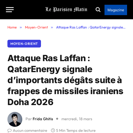
Magazine
Home
»
Moyen-Orient
»
Attaque Ras Laffan : QatarEnergy signale d’importants dégâts suite à frappes de missiles iraniens Doha 2026
MOYEN-ORIENT
Attaque Ras Laffan :
QatarEnergy signale
d’importants dégâts suite à
frappes de missiles iraniens
Doha 2026
Par
Frida Ghitis
mercredi, 18 mars
Aucun commentaire
5 Min Temps de lecture