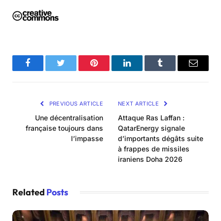
Facebook
Twitter
Pinterest
LinkedIn
Tumblr
Email
PREVIOUS ARTICLE
NEXT ARTICLE
Une décentralisation
Attaque Ras Laffan :
française toujours dans
QatarEnergy signale
l’impasse
d’importants dégâts suite
à frappes de missiles
iraniens Doha 2026
Related
Posts