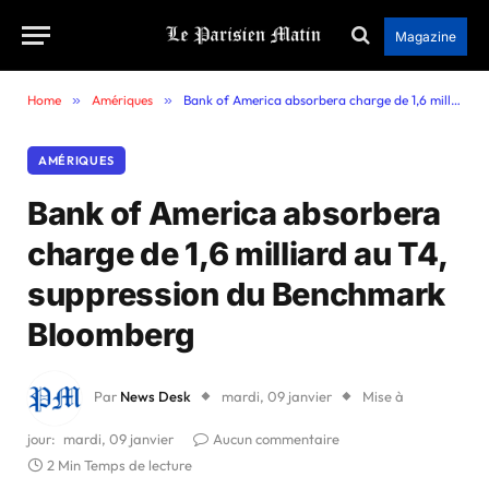
Magazine
Home
»
Amériques
»
Bank of America absorbera charge de 1,6 milliard au T4, suppression du Benchmark Bloomberg
AMÉRIQUES
Bank of America absorbera
charge de 1,6 milliard au T4,
suppression du Benchmark
Bloomberg
Par
News Desk
mardi, 09 janvier
Mise à
jour:
mardi, 09 janvier
Aucun commentaire
2 Min Temps de lecture