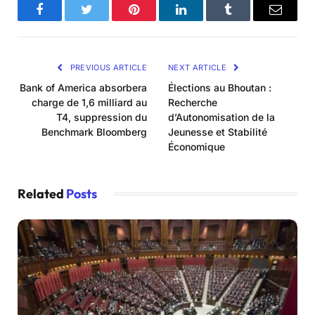
Facebook
Twitter
Pinterest
LinkedIn
Tumblr
Email
PREVIOUS ARTICLE
NEXT ARTICLE
Bank of America absorbera
Élections au Bhoutan :
charge de 1,6 milliard au
Recherche
T4, suppression du
d’Autonomisation de la
Benchmark Bloomberg
Jeunesse et Stabilité
Économique
Related
Posts