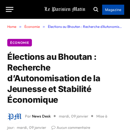
Magazine
Home
»
Économie
»
Élections au Bhoutan : Recherche d’Autonomisation de la Jeunesse et Stabilité Économique
ÉCONOMIE
Élections au Bhoutan :
Recherche
d’Autonomisation de la
Jeunesse et Stabilité
Économique
Par
News Desk
mardi, 09 janvier
Mise à
jour:
mardi, 09 janvier
Aucun commentaire