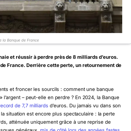
e la Banque de France
aie et réussir à perdre près de 8 milliards d’euros.
e de France. Derrière cette perte, un retournement de
dents et froncer les sourcils : comment une banque
» l’argent – peut-elle en perdre ? En 2024, la Banque
record de 7,7 milliards
d’euros. Du jamais vu dans son
, la situation est encore plus spectaculaire : la perte
iards, atténuée uniquement grâce à une reprise de
 risques généraux,
mis de côté lors des années fastes
.