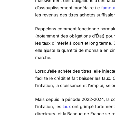
massivement des obligations à des taux u
d’assouplissement monétaire (le
fameu
les revenus des titres achetés suffisaie
Rappelons comment fonctionne normalem
(notamment des obligations d’État) pour
les taux d’intérêt à court et long term
elle ajuste la quantité de monnaie en ci
marché.
Lorsqu’elle achète des titres, elle inje
facilite le crédit et fait baisser les tau
l’inflation, la croissance et l’emploi, se
Mais depuis la période 2022-2024, la c
l’inflation, les
taux
ont grimpé fortement 
directeurs, et la Banque de France se r