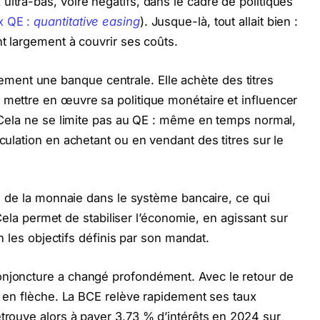
ltra-bas, voire négatifs, dans le cadre de politiques
x QE :
quantitative easing
). Jusque-là, tout allait bien :
nt largement à couvrir ses coûts.
ent une banque centrale. Elle achète des titres
 mettre en œuvre sa politique monétaire et influencer
e. Cela ne se limite pas au QE : même en temps normal,
rculation en achetant ou en vendant des titres sur le
cte de la monnaie dans le système bancaire, ce qui
x. Cela permet de stabiliser l’économie, en agissant sur
lon les objectifs définis par son mandat.
onjoncture a changé profondément. Avec le retour de
en flèche. La BCE relève rapidement ses taux
etrouve alors à payer 3,73 % d’intérêts en 2024 sur