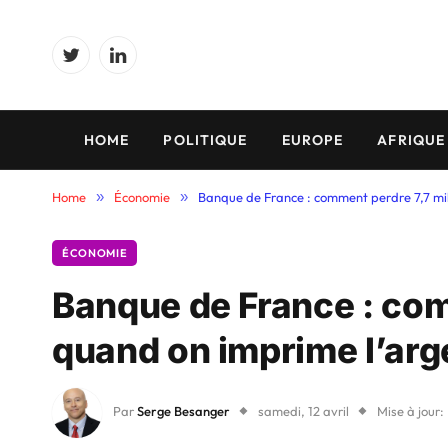
Twitter
LinkedIn
HOME
POLITIQUE
EUROPE
AFRIQUE
Home
»
Économie
»
Banque de France : comment perdre 7,7 mil
ÉCONOMIE
Banque de France : com
quand on imprime l’arg
Par
Serge Besanger
samedi, 12 avril
Mise à jour: