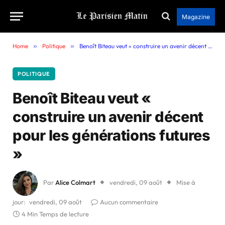
Magazine
Home
»
Politique
»
Benoît Biteau veut « construire un avenir décent pour les générations futures »
POLITIQUE
Benoît Biteau veut «
construire un avenir décent
pour les générations futures
»
Par
Alice Colmart
vendredi, 09 août
Mise à
jour:
vendredi, 09 août
Aucun commentaire
4 Min Temps de lecture