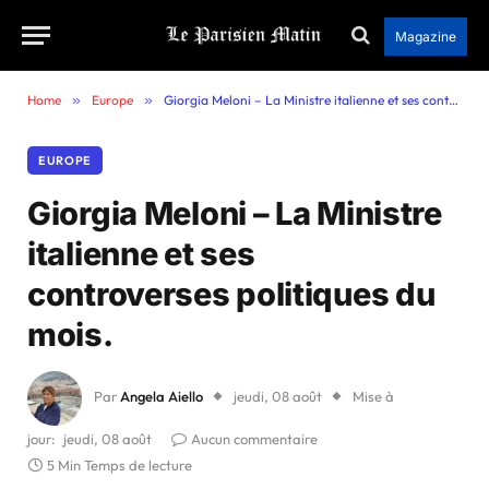
Magazine
Home
»
Europe
»
Giorgia Meloni – La Ministre italienne et ses controverses politiques du mois.
EUROPE
Giorgia Meloni – La Ministre
italienne et ses
controverses politiques du
mois.
Par
Angela Aiello
jeudi, 08 août
Mise à
jour:
jeudi, 08 août
Aucun commentaire
5 Min Temps de lecture