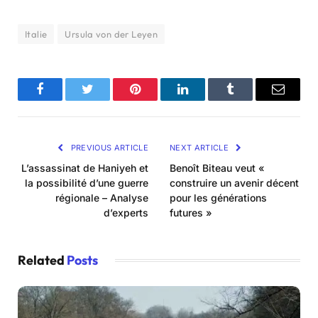
Italie
Ursula von der Leyen
Facebook
Twitter
Pinterest
LinkedIn
Tumblr
Email
PREVIOUS ARTICLE
NEXT ARTICLE
L’assassinat de Haniyeh et
Benoît Biteau veut «
la possibilité d’une guerre
construire un avenir décent
régionale – Analyse
pour les générations
d’experts
futures »
Related
Posts