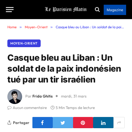
Magazine
Home
»
Moyen-Orient
»
Casque bleu au Liban : Un soldat de la paix indonésien tué par un tir israélien
MOYEN-ORIENT
Casque bleu au Liban : Un
soldat de la paix indonésien
tué par un tir israélien
Par
Frida Ghitis
mardi, 31 mars
Aucun commentaire
5 Min Temps de lecture
Partager