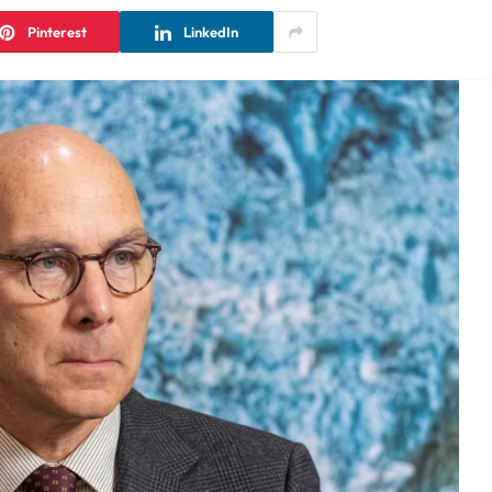
Pinterest
LinkedIn