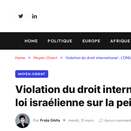
Twitter
LinkedIn
HOME
POLITIQUE
EUROPE
AFRIQUE
Home
»
Moyen-Orient
»
Violation du droit international : L’ONU
MOYEN-ORIENT
Violation du droit inter
loi israélienne sur la p
Par
Frida Ghitis
mardi, 31 mars
Aucun comment