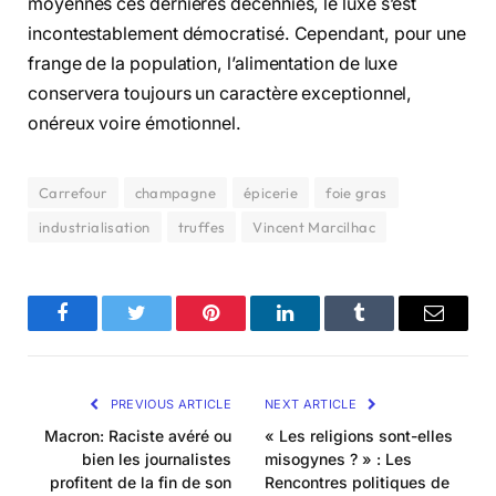
moyennes ces dernières décennies, le luxe s’est
incontestablement démocratisé. Cependant, pour une
frange de la population, l’alimentation de luxe
conservera toujours un caractère exceptionnel,
onéreux voire émotionnel.
Carrefour
champagne
épicerie
foie gras
industrialisation
truffes
Vincent Marcilhac
Facebook
Twitter
Pinterest
LinkedIn
Tumblr
Email
PREVIOUS ARTICLE
NEXT ARTICLE
Macron: Raciste avéré ou
« Les religions sont-elles
bien les journalistes
misogynes ? » : Les
profitent de la fin de son
Rencontres politiques de