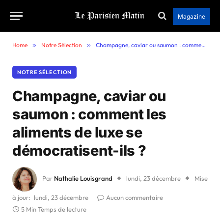
Magazine
Home
»
Notre Sélection
»
Champagne, caviar ou saumon : comment les aliments de luxe se démocratisent-ils ?
NOTRE SÉLECTION
Champagne, caviar ou
saumon : comment les
aliments de luxe se
démocratisent-ils ?
Par
Nathalie Louisgrand
lundi, 23 décembre
Mise
à jour:
lundi, 23 décembre
Aucun commentaire
5 Min Temps de lecture