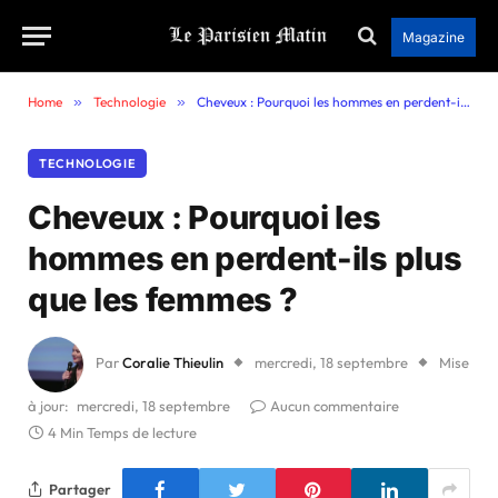
Magazine
Home
»
Technologie
»
Cheveux : Pourquoi les hommes en perdent-ils plus que les femmes ?
TECHNOLOGIE
Cheveux : Pourquoi les
hommes en perdent-ils plus
que les femmes ?
Par
Coralie Thieulin
mercredi, 18 septembre
Mise
à jour:
mercredi, 18 septembre
Aucun commentaire
4 Min Temps de lecture
Partager