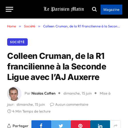
Magazine
Home
»
Société
»
Colleen Cruman, de la R1 francilienne à la Seconde Ligue avec l’AJ Auxerre
SOCIÉTÉ
Colleen Cruman, de la R1
francilienne à la Seconde
Ligue avec l’AJ Auxerre
Par
Nicolas Cotten
dimanche, 15 juin
Mise à
jour:
dimanche, 15 juin
Aucun commentaire
4 Min Temps de lecture
Partager