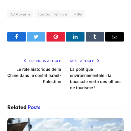
AJ Auxerre
Football féminin
PSG
Facebook
Twitter
Pinterest
LinkedIn
Tumblr
Email
PREVIOUS ARTICLE
NEXT ARTICLE
Le rôle historique de la
La politique
Chine dans le conflit Israël-
environnementale : la
Palestine
boussole verte des offices
de tourisme !
Related
Posts