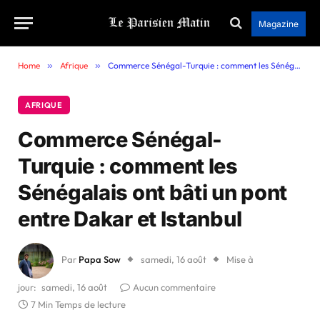
Magazine
Home
»
Afrique
»
Commerce Sénégal-Turquie : comment les Sénégalais ont bâti un pont entre Dakar et Istanbul
AFRIQUE
Commerce Sénégal-
Turquie : comment les
Sénégalais ont bâti un pont
entre Dakar et Istanbul
Par
Papa Sow
samedi, 16 août
Mise à
jour:
samedi, 16 août
Aucun commentaire
7 Min Temps de lecture