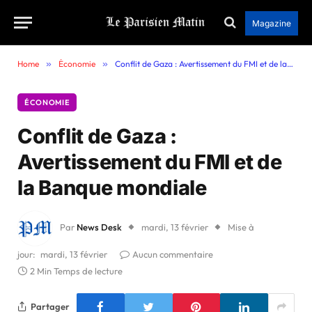
Magazine
Home
»
Économie
»
Conflit de Gaza : Avertissement du FMI et de la Banque mondiale
ÉCONOMIE
Conflit de Gaza :
Avertissement du FMI et de
la Banque mondiale
Par
News Desk
mardi, 13 février
Mise à
jour:
mardi, 13 février
Aucun commentaire
2 Min Temps de lecture
Partager