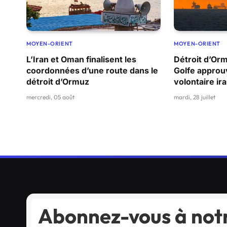
MOYEN-ORIENT
MOYEN-ORIENT
L’Iran et Oman finalisent les
Détroit d’Orm
coordonnées d’une route dans le
Golfe approu
détroit d’Ormuz
volontaire ir
mercredi, 05 août
mardi, 28 juillet
Abonnez-vous à notr