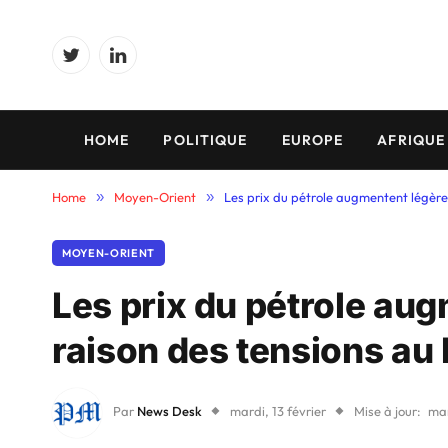
Twitter
LinkedIn
HOME
POLITIQUE
EUROPE
AFRIQUE
Home
»
Moyen-Orient
»
Les prix du pétrole augmentent légèr
MOYEN-ORIENT
Les prix du pétrole au
raison des tensions au
Par
News Desk
mardi, 13 février
Mise à jour:
mar