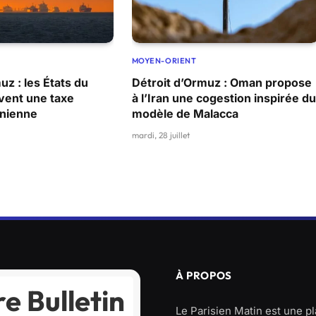
MOYEN-ORIENT
uz : les États du
Détroit d’Ormuz : Oman propose
vent une taxe
à l’Iran une cogestion inspirée du
anienne
modèle de Malacca
mardi, 28 juillet
À PROPOS
e Bulletin
Le Parisien Matin est une p