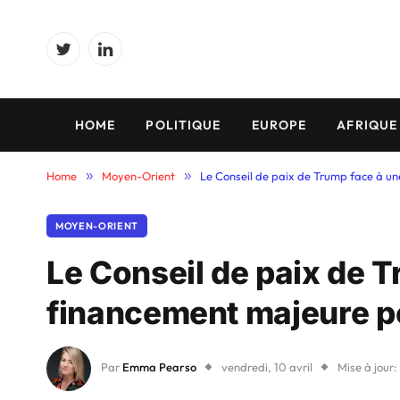
Twitter
LinkedIn
HOME
POLITIQUE
EUROPE
AFRIQUE
Home
»
Moyen-Orient
»
Le Conseil de paix de Trump face à un
MOYEN-ORIENT
Le Conseil de paix de T
financement majeure po
Par
Emma Pearso
vendredi, 10 avril
Mise à jour: