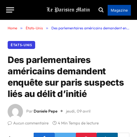
Magazine
Home
»
États-Unis
»
Des parlementaires américains demandent enquête sur paris suspects liés au délit d’initié
ÉTATS-UNIS
Des parlementaires
américains demandent
enquête sur paris suspects
liés au délit d’initié
Par
Daniele Pepe
jeudi, 09 avril
Aucun commentaire
4 Min Temps de lecture