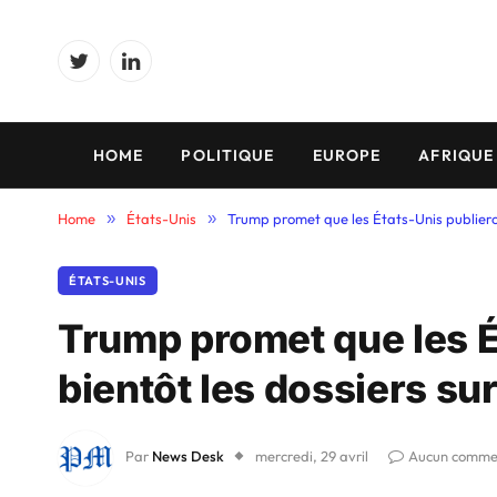
Twitter
LinkedIn
HOME
POLITIQUE
EUROPE
AFRIQUE
Home
»
États-Unis
»
Trump promet que les États-Unis publieron
ÉTATS-UNIS
Trump promet que les É
bientôt les dossiers su
Par
News Desk
mercredi, 29 avril
Aucun comme