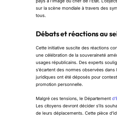
pays à l’image du chef de l’État. L’objec
sur la scène mondiale à travers des sy
tous.
Débats et réactions au sei
Cette initiative suscite des réactions co
une célébration de la souveraineté amér
usages républicains. Des experts souli
s’écartent des normes observées dans l
juridiques ont été déposés pour contester
promotion personnelle.
Malgré ces tensions, le Département
d’
Les citoyens devront décider s’ils souha
de leurs déplacements. Cette pièce d’i