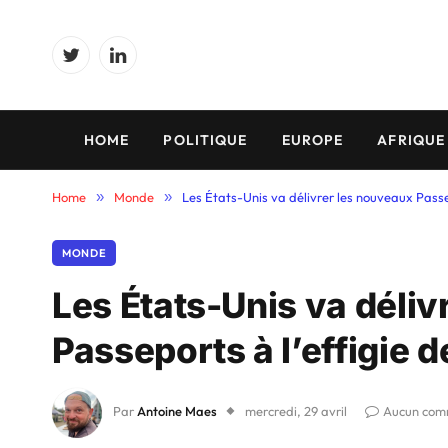
Twitter
LinkedIn
HOME
POLITIQUE
EUROPE
AFRIQUE
Home
»
Monde
»
Les États-Unis va délivrer les nouveaux Passep
MONDE
Les États-Unis va déliv
Passeports à l’effigie d
Par
Antoine Maes
mercredi, 29 avril
Aucun com