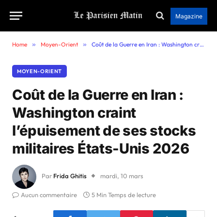
Magazine
Home
»
Moyen-Orient
»
Coût de la Guerre en Iran : Washington craint l’épuisement de ses stocks militaires États-Unis 2026
MOYEN-ORIENT
Coût de la Guerre en Iran :
Washington craint
l’épuisement de ses stocks
militaires États-Unis 2026
Par
Frida Ghitis
mardi, 10 mars
Aucun commentaire
5 Min Temps de lecture