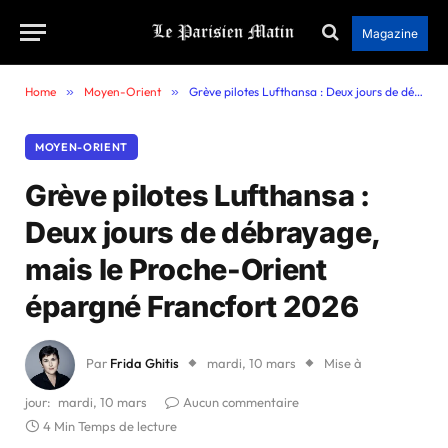
Magazine
Home
»
Moyen-Orient
»
Grève pilotes Lufthansa : Deux jours de débrayage, mais le Proche-Orient épargné Francfort 2026
MOYEN-ORIENT
Grève pilotes Lufthansa :
Deux jours de débrayage,
mais le Proche-Orient
épargné Francfort 2026
Par
Frida Ghitis
mardi, 10 mars
Mise à
jour:
mardi, 10 mars
Aucun commentaire
4 Min Temps de lecture