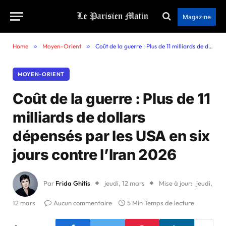
Magazine
Home
»
Moyen-Orient
»
Coût de la guerre : Plus de 11 milliards de dollars dépensés par les USA en six jours contre l’Iran 2026
MOYEN-ORIENT
Coût de la guerre : Plus de 11
milliards de dollars
dépensés par les USA en six
jours contre l’Iran 2026
Par
Frida Ghitis
jeudi, 12 mars
Mise à jour:
jeudi,
12 mars
Aucun commentaire
5 Min Temps de lecture