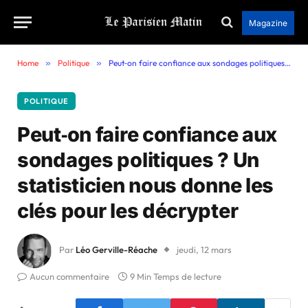
Magazine
Home
»
Politique
»
Peut‑on faire confiance aux sondages politiques ? Un statisticien nous donne les clés pour les décrypter
POLITIQUE
Peut‑on faire confiance aux
sondages politiques ? Un
statisticien nous donne les
clés pour les décrypter
Par
Léo Gerville-Réache
jeudi, 12 mars
Aucun commentaire
9 Min Temps de lecture