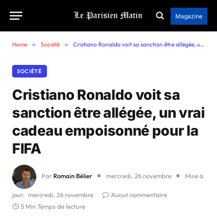
Magazine
Home
»
Société
»
Cristiano Ronaldo voit sa sanction être allégée, un vrai cadeau empoisonné pour la FIFA
SOCIÉTÉ
Cristiano Ronaldo voit sa
sanction être allégée, un vrai
cadeau empoisonné pour la
FIFA
Par
Romain Bélier
mercredi, 26 novembre
Mise à
jour:
mercredi, 26 novembre
Aucun commentaire
5 Min Temps de lecture