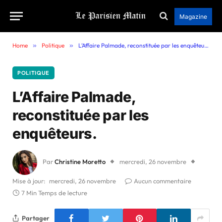
Magazine
Home
»
Politique
»
L’Affaire Palmade, reconstituée par les enquêteurs.
POLITIQUE
L’Affaire Palmade,
reconstituée par les
enquêteurs.
Par
Christine Moretto
mercredi, 26 novembre
Mise à jour:
mercredi, 26 novembre
Aucun commentaire
7 Min Temps de lecture
Partager