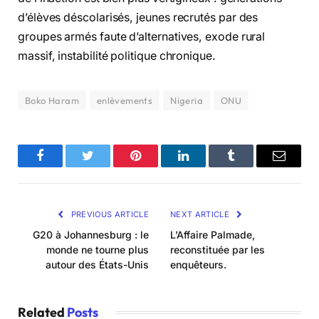
d’élèves déscolarisés, jeunes recrutés par des
groupes armés faute d’alternatives, exode rural
massif, instabilité politique chronique.
Boko Haram
enlèvements
Nigeria
ONU
Facebook
Twitter
Pinterest
LinkedIn
Tumblr
Email
PREVIOUS ARTICLE
NEXT ARTICLE
G20 à Johannesburg : le
L’Affaire Palmade,
monde ne tourne plus
reconstituée par les
autour des États-Unis
enquêteurs.
Related
Posts