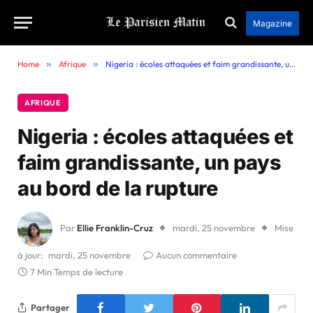
Magazine
Home
»
Afrique
»
Nigeria : écoles attaquées et faim grandissante, un pays au bord de la rupture
AFRIQUE
Nigeria : écoles attaquées et
faim grandissante, un pays
au bord de la rupture
Par
Ellie Franklin-Cruz
mardi, 25 novembre
Mise
à jour:
mardi, 25 novembre
Aucun commentaire
7 Min Temps de lecture
Partager