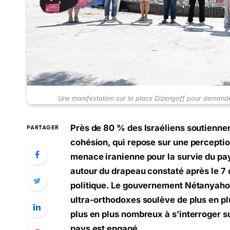
Une manifestation sur la place Dizengoff pour demande
Près de 80 % des Israéliens soutiennent
PARTAGER
cohésion, qui repose sur une perceptio
menace iranienne pour la survie du pay
autour du drapeau constaté après le 7 o
politique. Le gouvernement Nétanyaho
ultra-orthodoxes soulève de plus en plu
plus en plus nombreux à s’interroger su
pays est engagé.