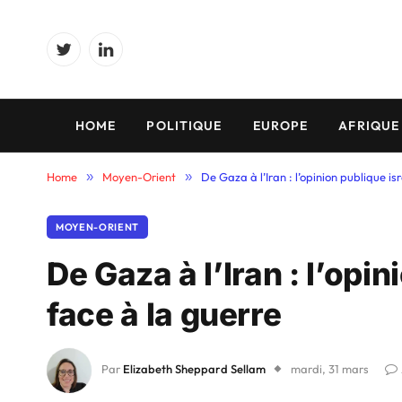
Twitter
LinkedIn
HOME
POLITIQUE
EUROPE
AFRIQUE
Home
»
Moyen-Orient
»
De Gaza à l’Iran : l’opinion publique is
MOYEN-ORIENT
De Gaza à l’Iran : l’opi
face à la guerre
Par
Elizabeth Sheppard Sellam
mardi, 31 mars