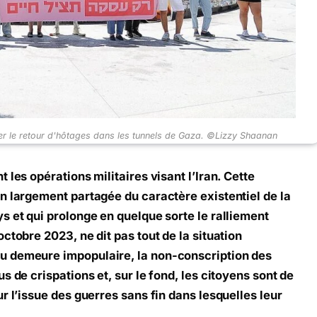
r le retour d'hôtages dans les tunnels de Gaza. ©Lizzy Shaanan
 les opérations militaires visant l’Iran. Cette
n largement partagée du caractère existentiel de la
s et qui prolonge en quelque sorte le ralliement
ctobre 2023, ne dit pas tout de la situation
u demeure impopulaire, la non-conscription des
s de crispations et, sur le fond, les citoyens sont de
r l’issue des guerres sans fin dans lesquelles leur