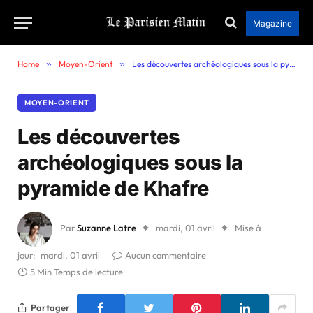
Magazine
Home
»
Moyen-Orient
»
Les découvertes archéologiques sous la pyramide de Khafre
MOYEN-ORIENT
Les découvertes
archéologiques sous la
pyramide de Khafre
Par
Suzanne Latre
mardi, 01 avril
Mise à
jour:
mardi, 01 avril
Aucun commentaire
5 Min Temps de lecture
Partager