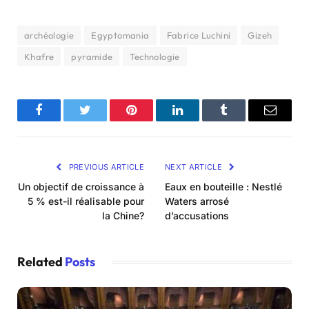
archéologie
Egyptomania
Fabrice Luchini
Gizeh
Khafre
pyramide
Technologie
Facebook
Twitter
Pinterest
LinkedIn
Tumblr
Email
PREVIOUS ARTICLE
NEXT ARTICLE
Un objectif de croissance à
Eaux en bouteille : Nestlé
5 % est-il réalisable pour
Waters arrosé
la Chine?
d’accusations
Related
Posts