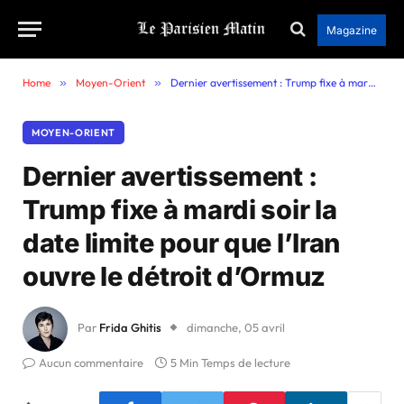
Magazine
Home
»
Moyen-Orient
»
Dernier avertissement : Trump fixe à mardi soir la date limite pour que l’Iran ouvre le détroit d’Ormuz
MOYEN-ORIENT
Dernier avertissement :
Trump fixe à mardi soir la
date limite pour que l’Iran
ouvre le détroit d’Ormuz
Par
Frida Ghitis
dimanche, 05 avril
Aucun commentaire
5 Min Temps de lecture