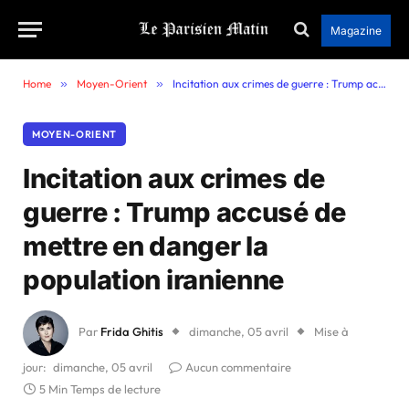
Magazine
Home
»
Moyen-Orient
»
Incitation aux crimes de guerre : Trump accusé de mettre en danger la population iranienne
MOYEN-ORIENT
Incitation aux crimes de
guerre : Trump accusé de
mettre en danger la
population iranienne
Par
Frida Ghitis
dimanche, 05 avril
Mise à
jour:
dimanche, 05 avril
Aucun commentaire
5 Min Temps de lecture