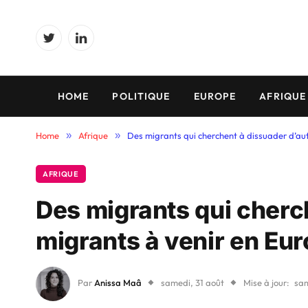
Twitter
LinkedIn
HOME
POLITIQUE
EUROPE
AFRIQUE
Home
»
Afrique
»
Des migrants qui cherchent à dissuader d’aut
AFRIQUE
Des migrants qui cherc
migrants à venir en Eur
Par
Anissa Maâ
samedi, 31 août
Mise à jour:
sam