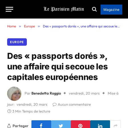
Magazine
Home
»
Europe
»
Des « passports dorés », une affaire qui secoue les capitales européennes
EUROPE
Des « passports dorés »,
une affaire qui secoue les
capitales européennes
Par
Benedetta Roggio
vendredi, 20 mars
Mise à
jour:
vendredi, 20 mars
Aucun commentaire
3 Min Temps de lecture
Partager