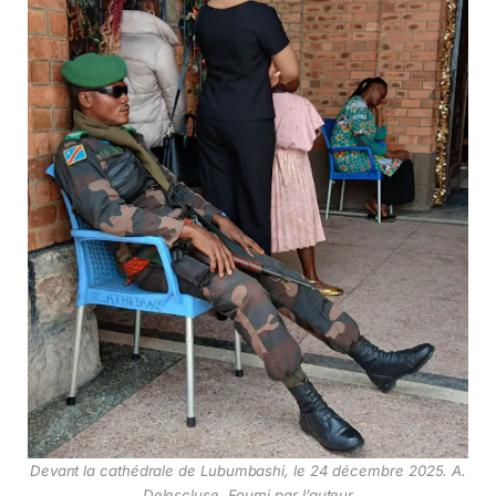
Devant la cathédrale de Lubumbashi, le 24 décembre 2025.
A.
Delescluse
,
Fourni par l’auteur