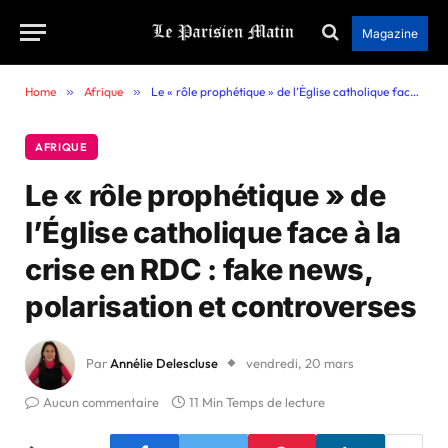
Magazine
Home
»
Afrique
»
Le « rôle prophétique » de l’Église catholique face à la crise en RDC : fake news, polarisation et controverses
AFRIQUE
Le « rôle prophétique » de
l’Église catholique face à la
crise en RDC : fake news,
polarisation et controverses
Par
Annélie Delescluse
vendredi, 20 mars
Aucun commentaire
11 Min Temps de lecture