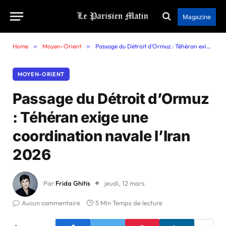
Magazine
Home
»
Moyen-Orient
»
Passage du Détroit d’Ormuz : Téhéran exige une coordination navale l’Iran 2026
MOYEN-ORIENT
Passage du Détroit d’Ormuz
: Téhéran exige une
coordination navale l’Iran
2026
Par
Frida Ghitis
jeudi, 12 mars
Aucun commentaire
5 Min Temps de lecture