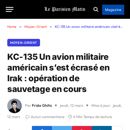
Magazine
Home
»
Moyen-Orient
»
KC-135 Un avion militaire américain s’est écrasé en Irak : opération de sauvetage en cours
MOYEN-ORIENT
KC-135 Un avion militaire
américain s’est écrasé en
Irak : opération de
sauvetage en cours
Par
Frida Ghitis
jeudi, 12 mars
Mise à jour:
jeudi,
12 mars
Aucun commentaire
4 Min Temps de lecture