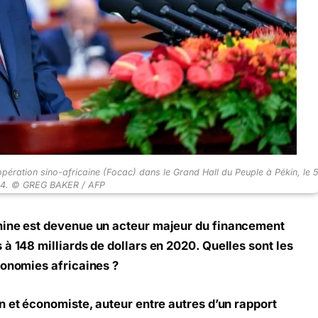
opération sino-africaine (Focac) dans le Grand Hall du Peuple à Pékin, le 5
4. © GREG BAKER / AFP
hine est devenue un acteur majeur du financement
à 148 milliards de dollars en 2020. Quelles sont les
conomies africaines ?
ien et économiste, auteur entre autres d’un rapport