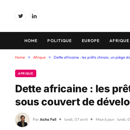
Twitter
LinkedIn
HOME
POLITIQUE
EUROPE
AFRIQUE
Home
»
Afrique
»
Dette africaine : les prêts chinois, un piège
AFRIQUE
Dette africaine : les pr
sous couvert de dével
Par
Aicha Fall
lundi, 07 avril
Mise à jour:
lundi, 0