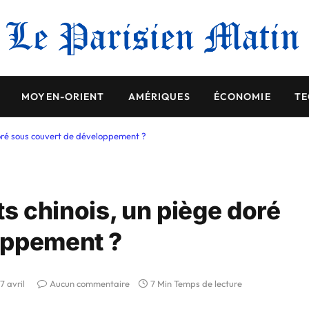
MOYEN-ORIENT
AMÉRIQUES
ÉCONOMIE
TE
 doré sous couvert de développement ?
êts chinois, un piège doré
oppement ?
7 avril
Aucun commentaire
7 Min Temps de lecture