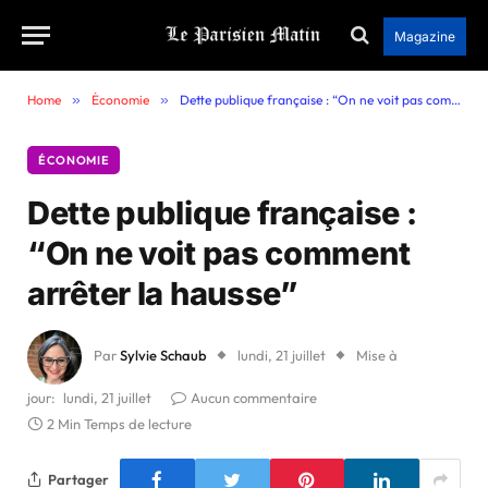
Magazine
Home
»
Économie
»
Dette publique française : “On ne voit pas comment arrêter la hausse”
ÉCONOMIE
Dette publique française :
“On ne voit pas comment
arrêter la hausse”
Par
Sylvie Schaub
lundi, 21 juillet
Mise à
jour:
lundi, 21 juillet
Aucun commentaire
2 Min Temps de lecture
Partager