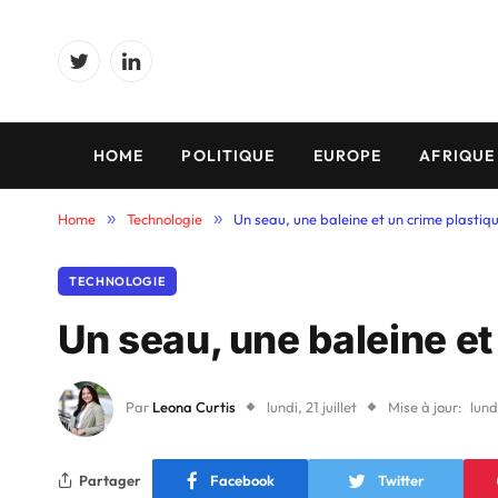
Twitter
LinkedIn
HOME
POLITIQUE
EUROPE
AFRIQUE
Home
»
Technologie
»
Un seau, une baleine et un crime plastiq
TECHNOLOGIE
Un seau, une baleine et
Par
Leona Curtis
lundi, 21 juillet
Mise à jour:
lundi
Partager
Facebook
Twitter