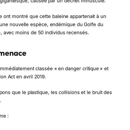
gigantesque, causée par un déchet minuscule.
 ont montré que cette baleine appartenait à un
té d’une nouvelle espèce, endémique du Golfe du
, avec moins de 50 individus recensés.
 menace
é immédiatement classée « en danger critique » et
n Act en avril 2019.
pons que le plastique, les collisions et le bruit des
.
me :