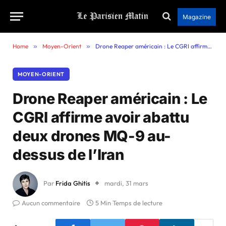
Magazine
Home
»
Moyen-Orient
»
Drone Reaper américain : Le CGRI affirme avoir abattu deux drones MQ-9 au-dessus de l’Iran
MOYEN-ORIENT
Drone Reaper américain : Le
CGRI affirme avoir abattu
deux drones MQ-9 au-
dessus de l’Iran
Par
Frida Ghitis
mardi, 31 mars
Aucun commentaire
5 Min Temps de lecture