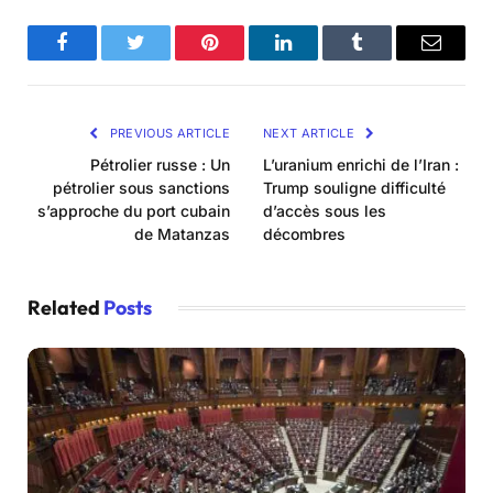
Facebook
Twitter
Pinterest
LinkedIn
Tumblr
Email
PREVIOUS ARTICLE
NEXT ARTICLE
Pétrolier russe : Un
L’uranium enrichi de l’Iran :
pétrolier sous sanctions
Trump souligne difficulté
s’approche du port cubain
d’accès sous les
de Matanzas
décombres
Related
Posts