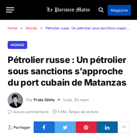
Magazine
Home
»
Monde
»
Pétrolier russe : Un pétrolier sous sanctions s’approche du port cubain de Matanzas
MONDE
Pétrolier russe : Un pétrolier
sous sanctions s’approche
du port cubain de Matanzas
Par
Frida Ghitis
lundi, 30 mars
Aucun commentaire
5 Min Temps de lecture
Partager