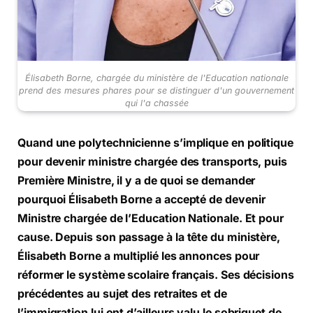
Élisabeth Borne, chargée du ministère de l'Education nationale
prend des mesures phares pour se distinguer d'un gouvernement
qui l'a chassée
Quand une polytechnicienne s’implique en politique
pour devenir ministre chargée des transports, puis
Première Ministre, il y a de quoi se demander
pourquoi Élisabeth Borne
a accepté de devenir
Ministre chargée de l’Education Nationale. Et pour
cause. Depuis son passage à la tête du ministère,
Élisabeth Borne a multiplié les annonces pour
réformer le système scolaire français. Ses décisions
précédentes au sujet des retraites et de
l’immigration lui ont d’ailleurs valu le sobriquet de