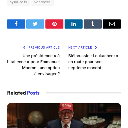
syndicats
vacances
Facebook
Twitter
Pinterest
LinkedIn
Tumblr
Email
PREVIOUS ARTICLE
NEXT ARTICLE
Une présidence « à
Biélorussie : Loukachenko
l’italienne » pour Emmanuel
en route pour son
Macron : une option
septième mandat
à envisager ?
Related
Posts