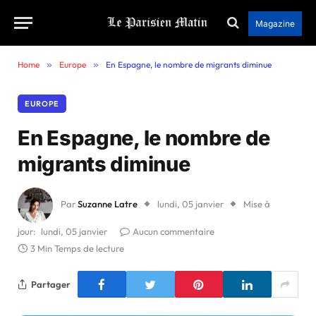
Magazine
Home
»
Europe
»
En Espagne, le nombre de migrants diminue
EUROPE
En Espagne, le nombre de
migrants diminue
Par
Suzanne Latre
lundi, 05 janvier
Mise à
jour:
lundi, 05 janvier
Aucun commentaire
3 Min Temps de lecture
Partager