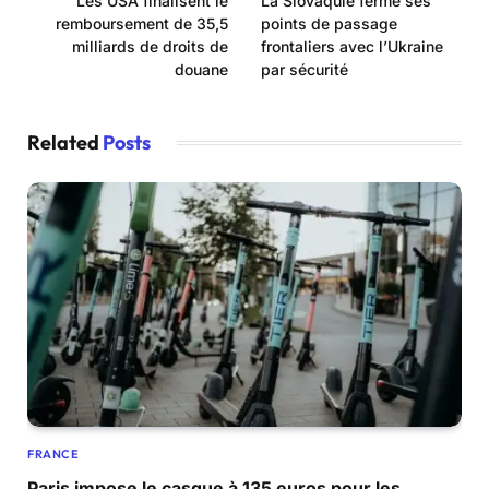
Les USA finalisent le
La Slovaquie ferme ses
remboursement de 35,5
points de passage
milliards de droits de
frontaliers avec l’Ukraine
douane
par sécurité
Related
Posts
FRANCE
Paris impose le casque à 135 euros pour les