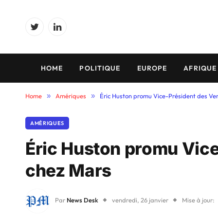
Twitter
LinkedIn
HOME
POLITIQUE
EUROPE
AFRIQUE
Home
»
Amériques
»
Éric Huston promu Vice-Président des Ve
AMÉRIQUES
Éric Huston promu Vic
chez Mars
Par
News Desk
vendredi, 26 janvier
Mise à jour: