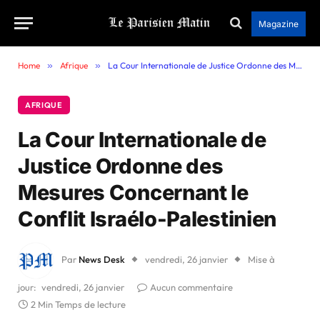
Magazine
Home
»
Afrique
»
La Cour Internationale de Justice Ordonne des Mesures Concernant le Conflit Israélo-Palestinien
AFRIQUE
La Cour Internationale de
Justice Ordonne des
Mesures Concernant le
Conflit Israélo-Palestinien
Par
News Desk
vendredi, 26 janvier
Mise à
jour:
vendredi, 26 janvier
Aucun commentaire
2 Min Temps de lecture