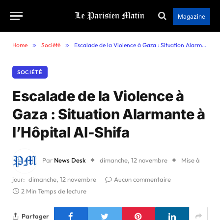
Magazine
Home
»
Société
»
Escalade de la Violence à Gaza : Situation Alarmante à l’Hôpital Al-Shifa
SOCIÉTÉ
Escalade de la Violence à
Gaza : Situation Alarmante à
l’Hôpital Al-Shifa
Par
News Desk
dimanche, 12 novembre
Mise à
jour:
dimanche, 12 novembre
Aucun commentaire
2 Min Temps de lecture
Partager