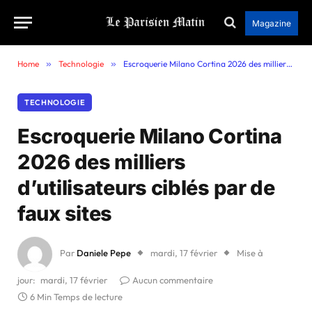
Magazine
Home
»
Technologie
»
Escroquerie Milano Cortina 2026 des milliers d’utilisateurs ciblés par de faux sites
TECHNOLOGIE
Escroquerie Milano Cortina
2026 des milliers
d’utilisateurs ciblés par de
faux sites
Par
Daniele Pepe
mardi, 17 février
Mise à
jour:
mardi, 17 février
Aucun commentaire
6 Min Temps de lecture